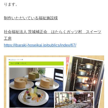
ります。
制作いただいている福祉施設様
社会福祉法人 茨城補正会 はたらくガッツ村 スイーツ
工房
https://ibaraki-hoseikai.jp/publics/index/67/