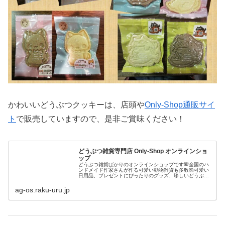
かわいいどうぶつクッキーは、店頭や
Only-Shop通販サイ
ト
で販売していますので、是非ご賞味ください！
どうぶつ雑貨専門店 Only-Shop オンラインショ
ップ
どうぶつ雑貨ばかりのオンラインショップです🐼全国のハ
ンドメイド作家さんが作る可愛い動物雑貨も多数🐹可愛い
日用品、プレゼントにぴったりのグッズ、珍しいどうぶつ
のグッズ等々色々揃っています🐈茨城県大洗町にある実店
舗もよろしくです🐬🦈
ag-os.raku-uru.jp