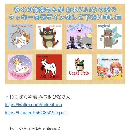
・ねこぽん本舗 みつきひなさん
https://twitter.com/mitukihina
https://t.co/iee956O3sf?amp=1
・ねこのかんづめ askaさん