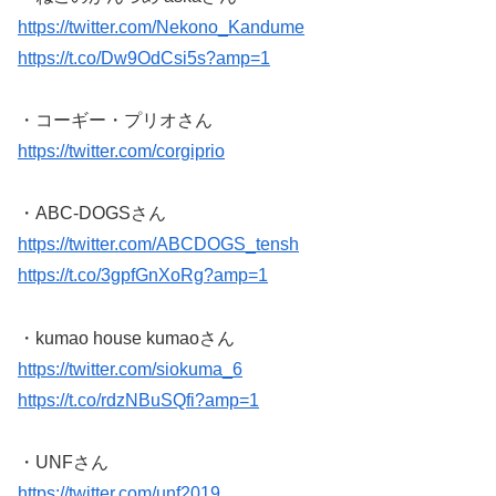
https://twitter.com/Nekono_Kandume
https://t.co/Dw9OdCsi5s?amp=1
・コーギー・プリオさん
https://twitter.com/corgiprio
・ABC-DOGSさん
https://twitter.com/ABCDOGS_tensh
https://t.co/3gpfGnXoRg?amp=1
・kumao house kumaoさん
https://twitter.com/siokuma_6
https://t.co/rdzNBuSQfi?amp=1
・UNFさん
https://twitter.com/unf2019