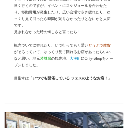
良く行くのですが、イベントにスケジュールを合わせた
り、移動費用が発生したり、広い会場で歩き疲れたり、ゆ
っくり見て回ったら時間が足りなかったりとなにかと大変
です。
見きれなかった時の悔しさと言ったら！
観光ついでに寄れたり、いつ行っても可愛い
どうぶつ雑貨
がそろっていて、ゆっくり見て回れるお店があったらいい
なと思い、地元
茨城県
の観光地、
大洗町
にOnly-Shopをオー
プンしました。
目指すは「
いつでも開催している フェスのようなお店！
」