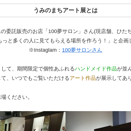
うみのまちアート展とは
家さんの委託販売のお店「100夢サロン」さん(現店舗、ひ
もっと多くの人に見てもらえる場所を作ろう！」と企画
※Instaglam：
100夢サロンさん
として、期間限定で個性あふれる
ハンドメイド作品
が並
して、いつでもご覧いただける
アート作品
が展示してあ
来場ください。